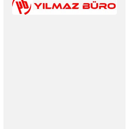
Masa Çeşitleri
Ofis Koltuk Takımları
Ofis Koltukları
Ofis Aksesuarları
Renk Seçenekleri