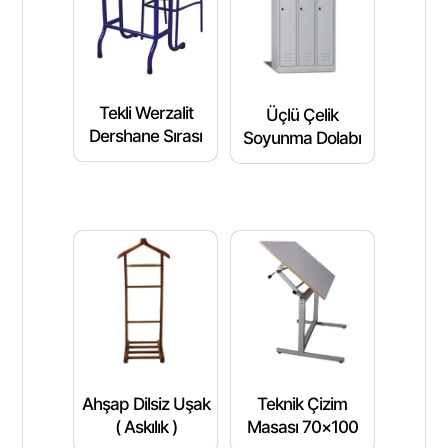
Tekli Werzalit
Üçlü Çelik
Dershane Sırası
Soyunma Dolabı
Ahşap Dilsiz Uşak
Teknik Çizim
( Askılık )
Masası 70×100