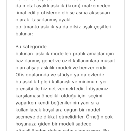
da
metal ayaklı askılık
(krom) malzemeden
imal edilip ofislerde elbise asma aksesuarı
olarak tasarlanmış ayaklı
portmanto askılık ya da
dilsiz uşak
çeşitleri
bulunur:
Bu kategoride
bulunan
askılık
modelleri
pratik amaçlar için
hazırlanmış genel ve özel kullanımlara müsait
olan ahşap askılık modeli ve benzerleridir.
Ofis odalarında ve stüdyo ya da evlerde
bu
askılık tipleri kullanışlı ve minimum yer
prensibi ile hizmet vermektedir. İhtiyacınızı
karşılaması öncelikli olduğu için
seçimi
yaparken kendi beğenilerinin yanı sıra
kullanılacak koşullara uygun bir model
seçmeye de dikkat etmelidirler. Örneğin çok
hoşunuza giden bir modeli sadece
görselliğinden dolayı satın alamazsınız. Bu