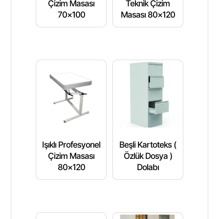
Çizim Masası
Teknik Çizim
70×100
Masası 80×120
Işıklı Profesyonel
Beşli Kartoteks (
Çizim Masası
Özlük Dosya )
80×120
Dolabı