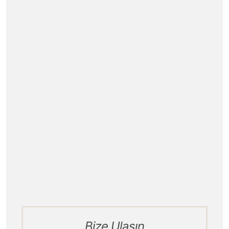
Ofis Koltuk Takımları
Ofis Koltukları
Ofis Aksesuarları
Renk Seçenekleri
İletişim
Blog
Hizmet Politikamız
Kurumsal / Tarihçe
Ürün Teslimatı
Bize Ulaşın