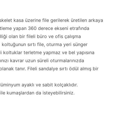
skelet kasa üzerine file gerilerek üretilen arkaya
itleme yapan 360 derece ekseni etrafında
ği olan bir fileli büro ve ofis çalışma
 koltuğunun sırtı file, oturma yeri sünger
leli koltuklar terletme yapmaz ve bel yapısına
ınızı kavrar uzun süreli oturmalarınızda
anak tanır. Fileli sandalye sırtı ödül almış bir
lüminyum ayaklı ve sabit kolçaklıdır.
 file kumaşlardan da isteyebilirsiniz.