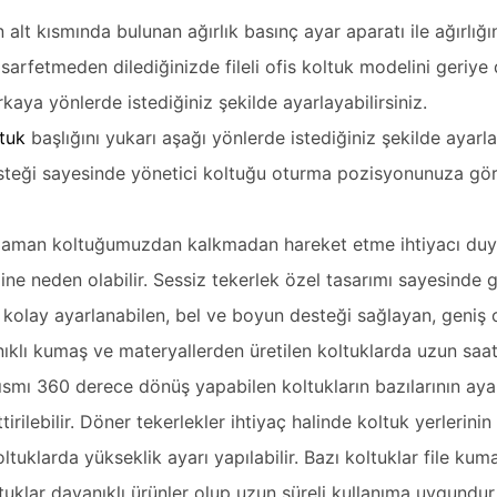
ın alt kısmında bulunan ağırlık basınç ayar aparatı ile ağırlı
ç sarfetmeden dilediğinizde fileli ofis koltuk modelini geriye d
rkaya yönlerde istediğiniz şekilde ayarlayabilirsiniz.
ltuk
başlığını yukarı aşağı yönlerde istediğiniz şekilde ayarlay
esteği sayesinde
yönetici koltuğu
oturma pozisyonunuza göre a
 zaman koltuğumuzdan kalkmadan hareket etme ihtiyacı duy
ine neden olabilir. Sessiz tekerlek özel tasarımı sayesinde gür
ik, kolay ayarlanabilen, bel ve boyun desteği sağlayan, geniş
ıklı kumaş ve materyallerden üretilen koltuklarda uzun saatl
r kısmı 360 derece dönüş yapabilen koltukların bazılarının ay
irilebilir. Döner tekerlekler ihtiyaç halinde koltuk yerlerini
ltuklarda yükseklik ayarı yapılabilir. Bazı koltuklar file ku
uklar dayanıklı ürünler olup uzun süreli kullanıma uygundur