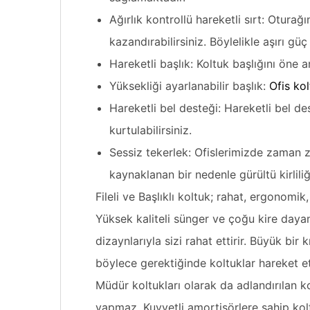
Ağırlık kontrollü hareketli sırt: Oturağ
kazandırabilirsiniz. Böylelikle aşırı gü
Hareketli başlık: Koltuk başlığını öne a
Yüksekliği ayarlanabilir başlık:
Ofis ko
Hareketli bel desteği: Hareketli bel d
kurtulabilirsiniz.
Sessiz tekerlek: Ofislerimizde zaman
kaynaklanan bir nedenle gürültü kirliliğ
Fileli ve Başlıklı koltuk; rahat, ergonom
Yüksek kaliteli sünger ve çoğu kire dayan
dizaynlarıyla sizi rahat ettirir. Büyük bi
böylece gerektiğinde koltuklar hareket ett
Müdür koltukları olarak da adlandırılan ko
yapmaz. Kuvvetli amortisörlere sahip kolt