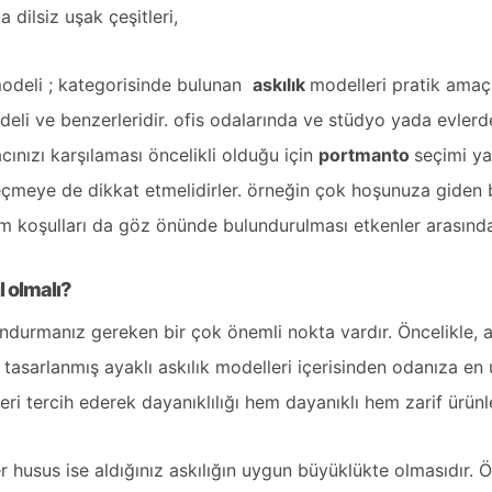
da
dilsiz uşak
çeşitleri,
modeli ; kategorisinde bulunan
askılık
modelleri
pratik amaçl
eli ve benzerleridir. ofis odalarında ve stüdyo yada evlerd
cınızı karşılaması öncelikli olduğu için
portmanto
seçimi ya
eçmeye de dikkat etmelidirler. örneğin çok hoşunuza giden 
nım koşulları da göz önünde bulundurulması etkenler arasınd
l olmalı?
urmanız gereken bir çok önemli nokta vardır. Öncelikle, aldı
k tasarlanmış ayaklı askılık modelleri içerisinden odanıza en 
ri tercih ederek dayanıklılığı hem dayanıklı hem zarif ürünler
husus ise aldığınız askılığın uygun büyüklükte olmasıdır. Öz