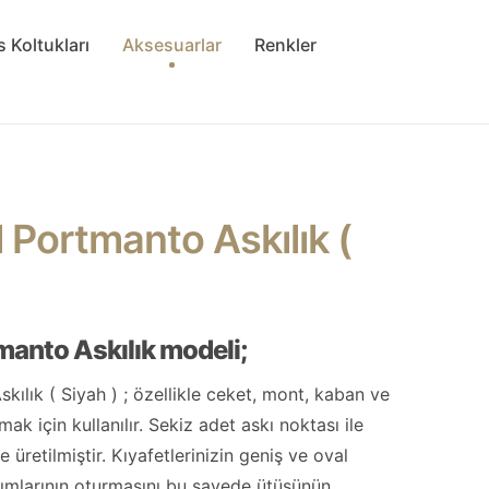
s Koltukları
Aksesuarlar
Renkler
l Portmanto Askılık (
manto Askılık modeli;
kılık ( Siyah ) ; özellikle ceket, mont, kaban ve
ak için kullanılır. Sekiz adet askı noktası ile
e üretilmiştir. Kıyafetlerinizin geniş ve oval
ısımlarının oturmasını bu sayede ütüsünün