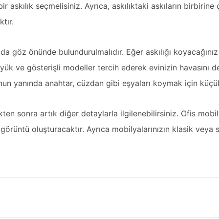
ir askılık seçmelisiniz. Ayrıca, askılıktaki askıların birbirin
tır.
 da göz önünde bulundurulmalıdır. Eğer askılığı koyacağın
yük ve gösterişli modeller tercih ederek evinizin havasını değ
unun yanında anahtar, cüzdan gibi eşyaları koymak için küçük
ten sonra artık diğer detaylarla ilgilenebilirsiniz.
Ofis mobi
 görüntü oluşturacaktır. Ayrıca mobilyalarınızın klasik veya