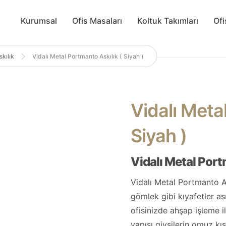
Kurumsal
Ofis Masaları
Koltuk Takımları
Ofi
kılık
Vidalı Metal Portmanto Askılık ( Siyah )
Vidalı Meta
Siyah )
Vidalı Metal Port
Vidalı Metal Portmanto As
gömlek gibi kıyafetler asm
ofisinizde ahşap işleme il
yapısı giysilerin omuz k