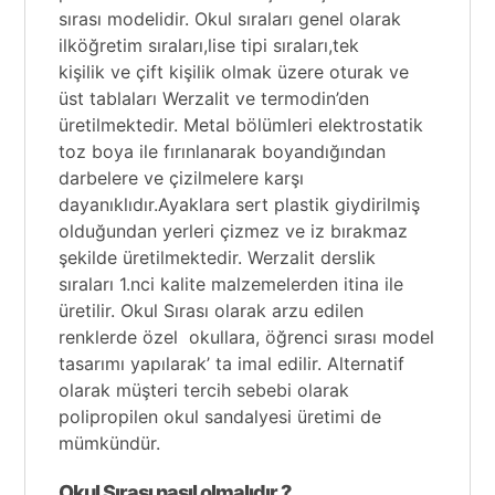
sırası modelidir.
Okul sıraları
genel olarak
ilköğretim sıraları,lise tipi sıraları,
tek
kişilik
ve
çift kişilik
olmak üzere oturak ve
üst tablaları Werzalit ve termodin’den
üretilmektedir. Metal bölümleri elektrostatik
toz boya ile fırınlanarak boyandığından
darbelere ve çizilmelere karşı
dayanıklıdır.Ayaklara sert plastik giydirilmiş
olduğundan yerleri çizmez ve iz bırakmaz
şekilde üretilmektedir. Werzalit derslik
sıraları 1.nci kalite malzemelerden itina ile
üretilir.
Okul Sırası
olarak arzu edilen
renklerde özel okullara, öğrenci sırası model
tasarımı yapılarak’ ta imal edilir. Alternatif
olarak müşteri tercih sebebi olarak
polipropilen okul sandalyesi üretimi de
mümkündür.
Okul Sırası nasıl olmalıdır ?