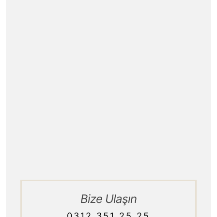
Ofis Koltukları
Ofis Aksesuarları
Renk Seçenekleri
İletişim
Blog
Hizmet Politikamız
Kurumsal / Tarihçe
Ürün Teslimatı
Bize Ulaşın
0312 351 25 25