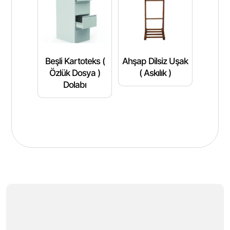
Beşli Kartoteks (
Ahşap Dilsiz Uşak
Özlük Dosya )
( Askılık )
Dolabı