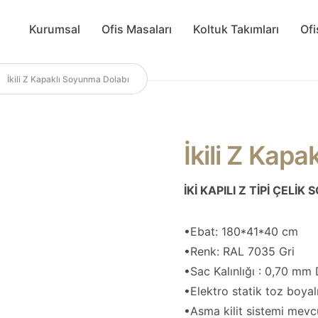
Kurumsal
Ofis Masaları
Koltuk Takımları
Ofi
İkili Z Kapaklı Soyunma Dolabı
İkili Z Kap
İKİ KAPILI Z TİPİ ÇELİ
•Ebat: 180*41*40 cm
•Renk: RAL 7035 Gri
•Sac Kalınlığı : 0,70 mm
•Elektro statik toz boyalı
•Asma kilit sistemi mevcu