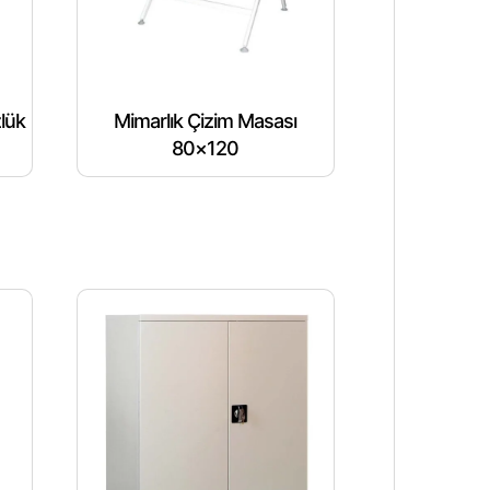
lük
Mimarlık Çizim Masası
80×120