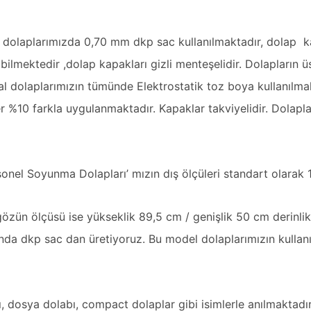
a dolaplarımızda 0,70 mm dkp sac kullanılmaktadır, dolap ka
labilmektedir ,dolap kapakları gizli menteşelidir. Dolapları
l dolaplarımızın tümünde Elektrostatik toz boya kullanılma
ler %10 farkla uygulanmaktadır. Kapaklar takviyelidir. Dolapla
sonel Soyunma Dolapları’ mızın dış ölçüleri standart olarak
 gözün ölçüsü ise yükseklik 89,5 cm / genişlik 50 cm derinlik
ında dkp sac dan üretiyoruz. Bu model dolaplarımızın kullanı
ı
, dosya dolabı, compact dolaplar gibi isimlerle anılmaktadır