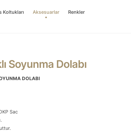
s Koltukları
Aksesuarlar
Renkler
aklı Soyunma Dolabı
K SOYUNMA DOLABI
 DKP Sac
.
ttur.